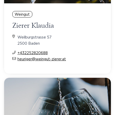
Weingut
Zierer Klaudia
Weilburgstrasse 57
2500 Baden
+432252820688
heuriger@weingut-zierer.at