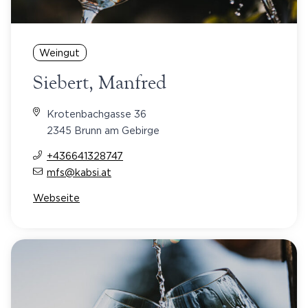
Weingut
Siebert, Manfred
Krotenbachgasse 36
2345 Brunn am Gebirge
+436641328747
mfs@kabsi.at
Webseite