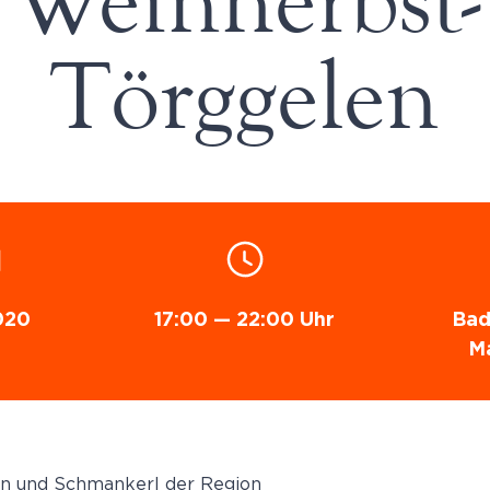
Weinherbst-
Törggelen
020
17:00 — 22:00 Uhr
Bad
Ma
in und Schmankerl der Region