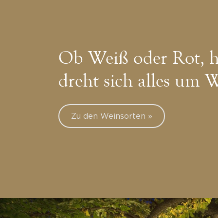
Ob Weiß oder Rot, h
dreht sich alles um 
Zu den Weinsorten »