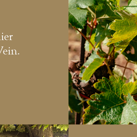
ier
Wein.