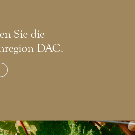
en Sie die
nregion DAC.
»