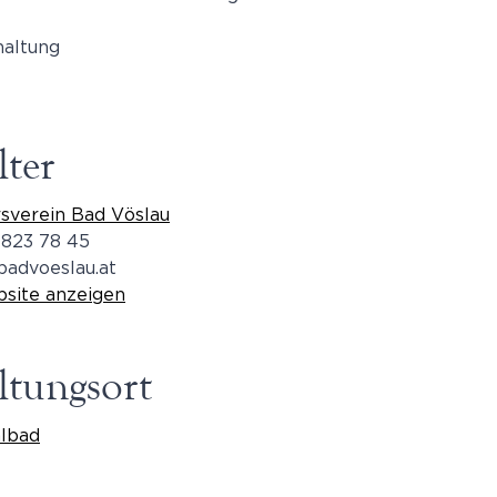
haltung
lter
verein Bad Vöslau
 823 78 45
badvoeslau.at
bsite anzeigen
ltungsort
lbad