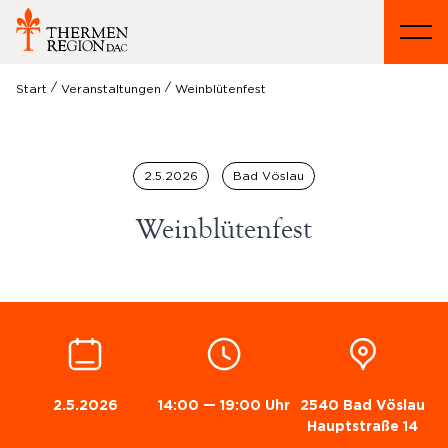
/
/
Start
Veranstaltungen
Weinblütenfest
2.5.2026
Bad Vöslau
Weinblütenfest
2.5.2026
14:00 — 19:00 Uhr
2540 Bad Vöslau
Hauptstraße 14