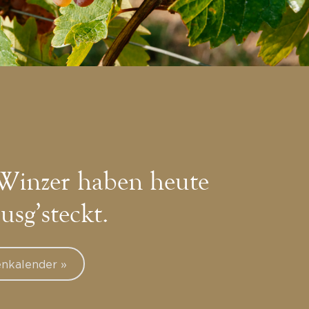
Winzer haben heute
ausg’steckt.
nkalender »