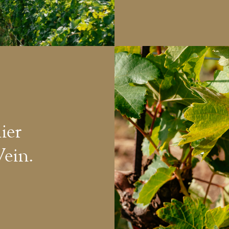
ier
Wein.