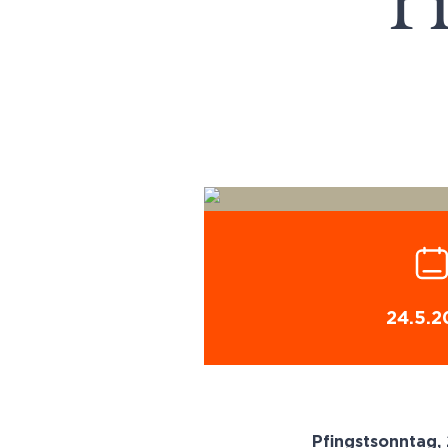
H
24.5.2
Pfingstsonntag,