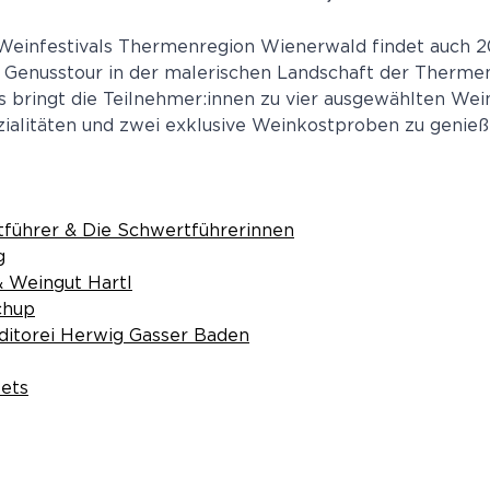
einfestivals Thermenregion Wienerwald findet auch 2
Genusstour in der malerischen Landschaft der Thermenr
 bringt die Teilnehmer:innen zu vier ausgewählten Wei
zialitäten und zwei exklusive Weinkostproben zu genieß
führer & Die Schwertführerinnen
g
& Weingut Hartl
chup
ditorei Herwig Gasser Baden
kets