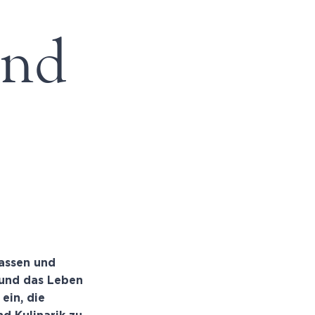
und
gassen und
 und das Leben
ein, die