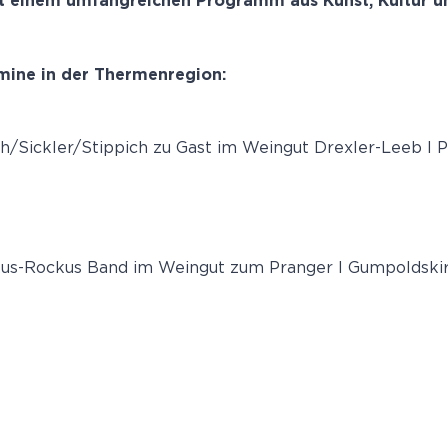
einem umfangreichen Programm aus Kunst, Kultur un
rmine in der Thermenregion:
th/Sickler/Stippich zu Gast im Weingut Drexler-Leeb I 
us-Rockus Band im Weingut zum Pranger I Gumpoldski