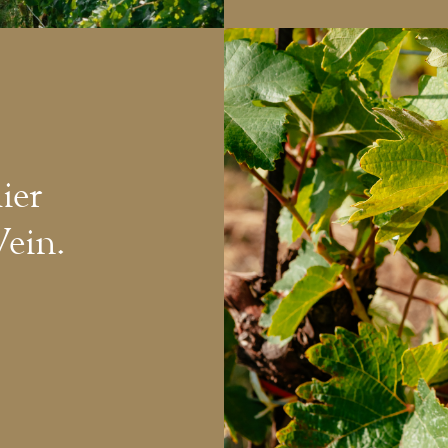
ier
Wein.