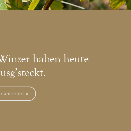
Winzer haben heute
ausg’steckt.
nkalender »