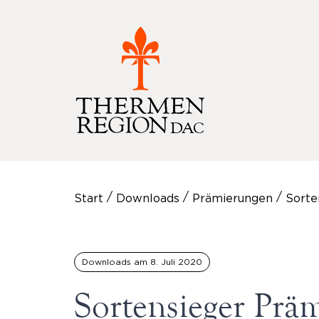
/
/
/
Start
Downloads
Prämierungen
Sorte
Downloads am
8. Juli 2020
Sortensieger Prä