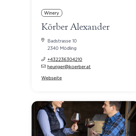
Winery
Körber Alexander
Badstrasse 10
2340 Mödling
+432236304210
heuriger@koerber.at
Webseite