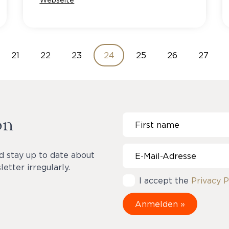
21
22
23
24
25
26
27
on
d stay up to date about
etter irregularly.
I accept the
Privacy P