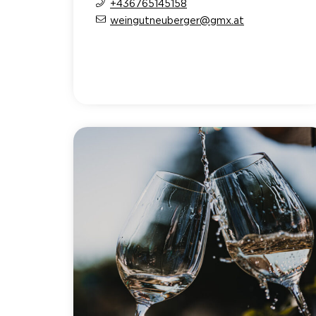
+436765145158
weingutneuberger@gmx.at