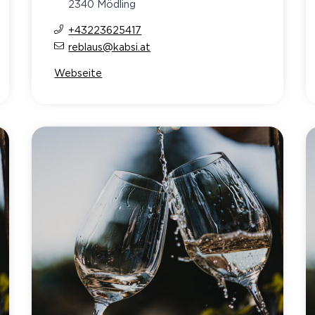
2340 Mödling
+43223625417
reblaus@kabsi.at
Webseite