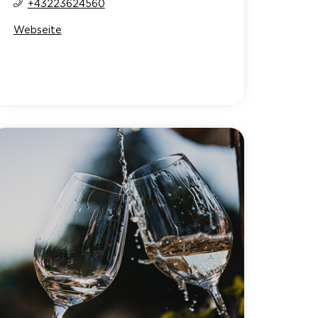
+43223624560
Webseite