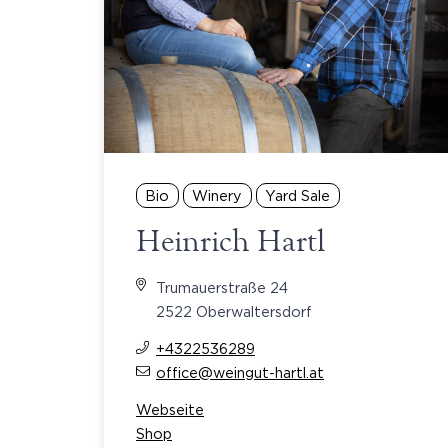
Bio
Winery
Yard Sale
Heinrich Hartl
Trumauerstraße 24
2522 Oberwaltersdorf
+4322536289
office@weingut-hartl.at
Webseite
Shop