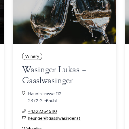
Winery
Wasinger Lukas –
Gasslwasinger
Hauptstrasse 112
2372 Gießhübl
+43223645110
heuriger@gasslwasinger.at
Webseite