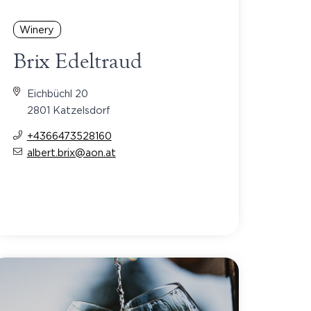
Winery
Brix Edeltraud
Eichbüchl 20
2801 Katzelsdorf
+4366473528160
albert.brix@aon.at