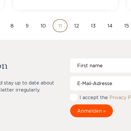
8
9
10
11
12
13
14
15
on
d stay up to date about
etter irregularly.
I accept the
Privacy P