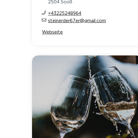
2504 Sooß
+43225248964
steinerder67er@gmail.com
Webseite