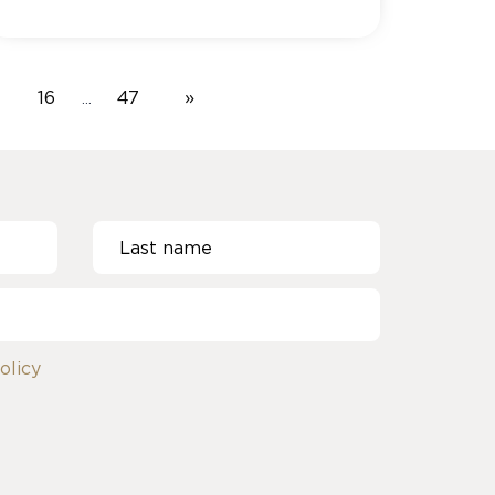
16
47
»
…
olicy