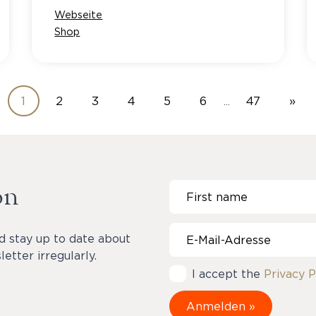
Webseite
Shop
1
2
3
4
5
6
47
»
…
on
d stay up to date about
etter irregularly.
I accept the
Privacy P